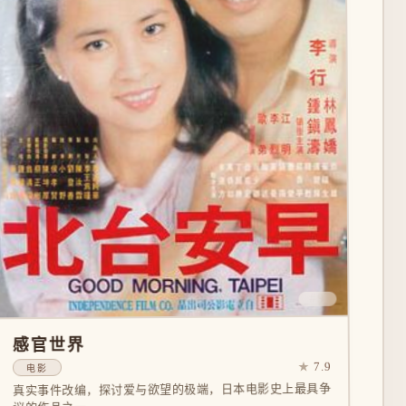
#9
感官世界
7.9
电影
真实事件改编，探讨爱与欲望的极端，日本电影史上最具争