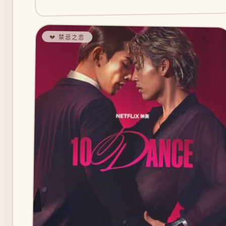
💔 禁忌之恋