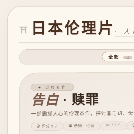
日本伦理片
· 
全部
10
✦ 经典名作
· 赎罪
告白
一部震撼人心的伦理杰作，探讨罪与罚、母
📅 2010
📽 悬疑 · 伦理
🎬 评分 9.2