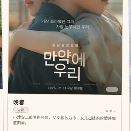
#8
晚春
电影
8.7
小津安二郎早期经典，父女相依为命，女儿出嫁前的情感细
腻刻画。