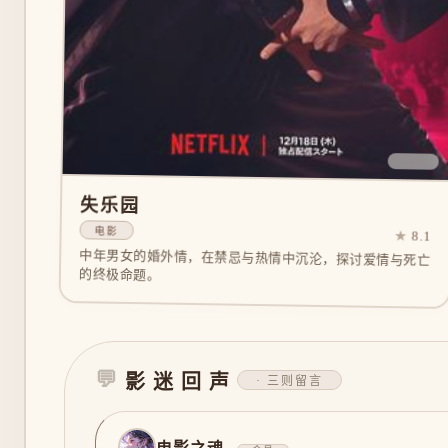
#10
失乐园
电影
8.1
中年男女的婚外情，在禁忌与热情中沉沦，探讨爱情与死亡
的终极命题。
影迷回声
· 三则留言