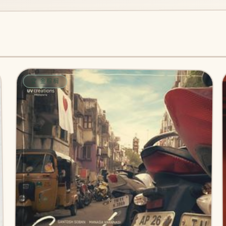
🏆 金棕榈