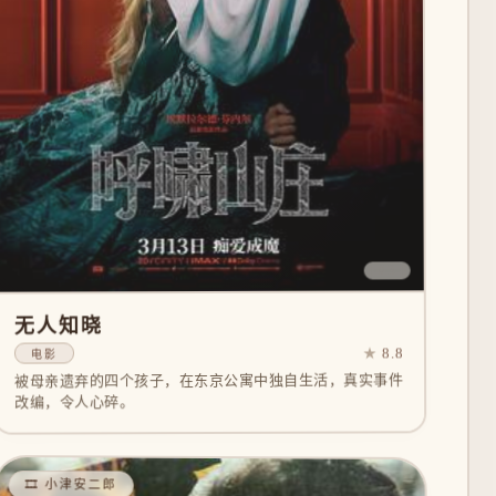
#3
无人知晓
8.8
电影
被母亲遗弃的四个孩子，在东京公寓中独自生活，真实事件
改编，令人心碎。
🎞️ 小津安二郎